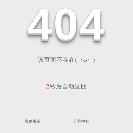
4
0
4
该页面不存在(´･ω･`)
2
秒后自动返回
案例展示
产品中心